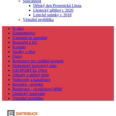
Současnost
Dětský den Prosenická Lhota
Lhotecký pětiboj r. 2020
Letecké snímky r. 2018
Virtuální prohlídka
O obci
Zastupitelstvo
Usnesení ze zasedání
Rozpočet a ZÚ
Kontakt
Spolky v obci
Firmy
Registrace pro zasílání novinek
Strategický rozvojový plán
GEOPORTÁL Obce
Odpady a sběrný dvůr
Vodovody a kanalizace
Investice - projekty
Rezervace - víceúčelové hřiště
Lhotecký zpravodaj
Virtuální prohlídka