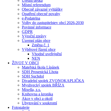
Úřední deska
Místní referendum
Obecně závazné vyhlášky
Opatření obecné povahy
e-Podatelna
Volby do zastupitelstev obcí 2026-2030
Povinné informace
GDPR
Výroční zprávy
Územní plán obce
Změna č. 1
Výběrové řízení obce
Vhodné uveřejnění
NEN
ŽIVOT V OBCI
Mateřská škola Lípánek
SDH Prosenická Lhota
SDH Suchdol
Divadelní spolek ZVONOKAPLIČKA
Myslivecký spolek BŘÍZA
Mixella, z.s.
Knihovna a kronika
Akce v obci a okolí
Ubytování v soukromí
Fotogalerie