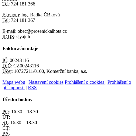
Tel:
724 181 366
Ekonom:
Ing. Radka Čížková
Tel:
724 181 367
E-mail:
obec@prosenickalhota.cz
IDDS:
sjyajnh
Fakturační údaje
IČ:
00243116
DIČ:
CZ00243116
Účet:
10727211/0100, Komerční banka, a.s.
Mapa webu
|
Nastavení cookies
Prohlášení o cookies
|
Prohlášení o
přístupnosti
|
RSS
Úřední hodiny
PO:
16.30 – 18.30
ÚT:
ST:
16.30 – 18.30
ČT:
PÁ: