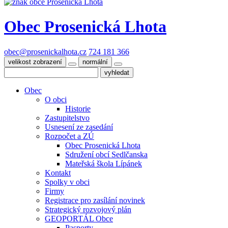
Obec
Prosenická Lhota
obec@prosenickalhota.cz
724 181 366
velikost zobrazení
normální
Obec
O obci
Historie
Zastupitelstvo
Usnesení ze zasedání
Rozpočet a ZÚ
Obec Prosenická Lhota
Sdružení obcí Sedlčanska
Mateřská škola Lípánek
Kontakt
Spolky v obci
Firmy
Registrace pro zasílání novinek
Strategický rozvojový plán
GEOPORTÁL Obce
Pasporty