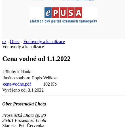
cz
-
Obec
-
Vodovody a kanalizace
Vodovody a kanalizace
Cena vodné od 1.1.2022
Přílohy k článku
Jméno souboru
Popis
Velikost
cena-vodne.pdf
102 Kb
Vyvěšeno od:
3.1.2022
Obec Prosenická Lhota
Prosenická Lhota čp. 20
26401 Prosenická Lhota
Starosta:
Petr Červenka