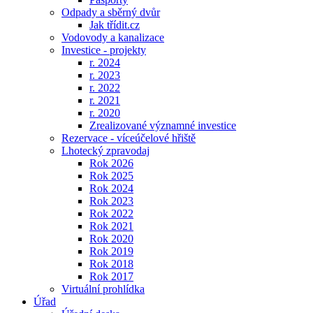
Odpady a sběrný dvůr
Jak třídit.cz
Vodovody a kanalizace
Investice - projekty
r. 2024
r. 2023
r. 2022
r. 2021
r. 2020
Zrealizované významné investice
Rezervace - víceúčelové hřiště
Lhotecký zpravodaj
Rok 2026
Rok 2025
Rok 2024
Rok 2023
Rok 2022
Rok 2021
Rok 2020
Rok 2019
Rok 2018
Rok 2017
Virtuální prohlídka
Úřad