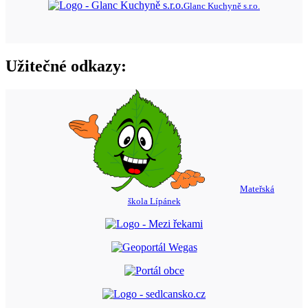
Glanc Kuchyně s.r.o.
Užitečné odkazy:
Mateřská
škola Lípánek