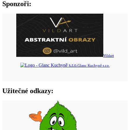
Sponzoři:
Vildart
Glanc Kuchyně s.r.o.
Užitečné odkazy: