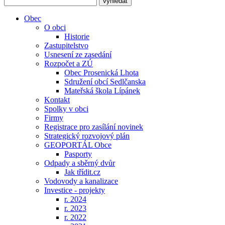
Obec
O obci
Historie
Zastupitelstvo
Usnesení ze zasedání
Rozpočet a ZÚ
Obec Prosenická Lhota
Sdružení obcí Sedlčanska
Mateřská škola Lípánek
Kontakt
Spolky v obci
Firmy
Registrace pro zasílání novinek
Strategický rozvojový plán
GEOPORTÁL Obce
Pasporty
Odpady a sběrný dvůr
Jak třídit.cz
Vodovody a kanalizace
Investice - projekty
r. 2024
r. 2023
r. 2022