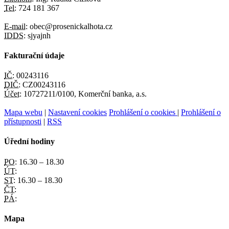
Tel:
724 181 367
E-mail:
obec@prosenickalhota.cz
IDDS:
sjyajnh
Fakturační údaje
IČ:
00243116
DIČ:
CZ00243116
Účet:
10727211/0100, Komerční banka, a.s.
Mapa webu
|
Nastavení cookies
Prohlášení o cookies
|
Prohlášení o
přístupnosti
|
RSS
Úřední hodiny
PO:
16.30 – 18.30
ÚT:
ST:
16.30 – 18.30
ČT:
PÁ:
Mapa