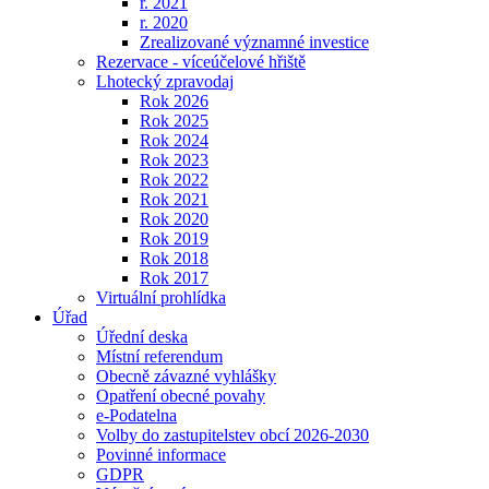
r. 2021
r. 2020
Zrealizované významné investice
Rezervace - víceúčelové hřiště
Lhotecký zpravodaj
Rok 2026
Rok 2025
Rok 2024
Rok 2023
Rok 2022
Rok 2021
Rok 2020
Rok 2019
Rok 2018
Rok 2017
Virtuální prohlídka
Úřad
Úřední deska
Místní referendum
Obecně závazné vyhlášky
Opatření obecné povahy
e-Podatelna
Volby do zastupitelstev obcí 2026-2030
Povinné informace
GDPR