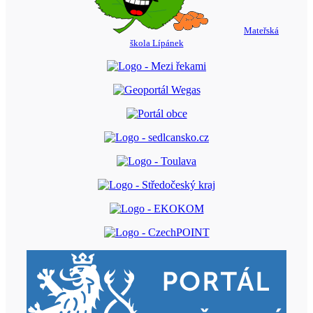
Mateřská
škola Lípánek