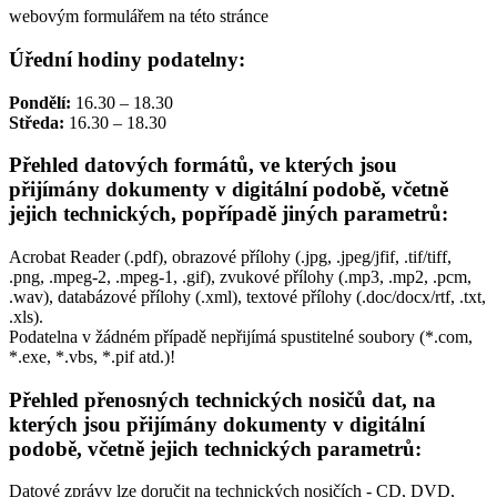
webovým formulářem na této stránce
Úřední hodiny podatelny:
Pondělí:
16.30 – 18.30
Středa:
16.30 – 18.30
Přehled datových formátů, ve kterých jsou
přijímány dokumenty v digitální podobě, včetně
jejich technických, popřípadě jiných parametrů:
Acrobat Reader (.pdf), obrazové přílohy (.jpg, .jpeg/jfif, .tif/tiff,
.png, .mpeg-2, .mpeg-1, .gif), zvukové přílohy (.mp3, .mp2, .pcm,
.wav), databázové přílohy (.xml), textové přílohy (.doc/docx/rtf, .txt,
.xls).
Podatelna v žádném případě nepřijímá spustitelné soubory (*.com,
*.exe, *.vbs, *.pif atd.)!
Přehled přenosných technických nosičů dat, na
kterých jsou přijímány dokumenty v digitální
podobě, včetně jejich technických parametrů:
Datové zprávy lze doručit na technických nosičích - CD, DVD,