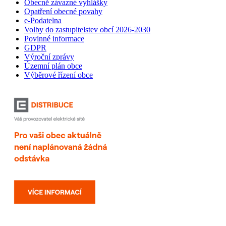
Obecně závazné vyhlášky
Opatření obecné povahy
e-Podatelna
Volby do zastupitelstev obcí 2026-2030
Povinné informace
GDPR
Výroční zprávy
Územní plán obce
Výběrové řízení obce