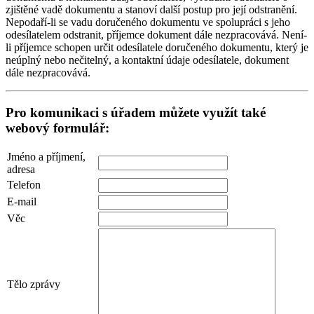
zjištěné vadě dokumentu a stanoví další postup pro její odstranění.
Nepodaří-li se vadu doručeného dokumentu ve spolupráci s jeho
odesílatelem odstranit, příjemce dokument dále nezpracovává. Není-
li příjemce schopen určit odesílatele doručeného dokumentu, který je
neúplný nebo nečitelný, a kontaktní údaje odesílatele, dokument
dále nezpracovává.
Pro komunikaci s úřadem můžete využít také
webový formulář:
Jméno a příjmení,
adresa
Telefon
E-mail
Věc
Tělo zprávy