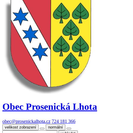
Obec
Prosenická Lhota
obec@prosenickalhota.cz
724 181 366
velikost zobrazení
normální