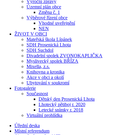
Výroční zprávy
Územní plán obce
Změna č. 1
Výběrové řízení obce
Vhodné uveřejnění
NEN
ŽIVOT V OBCI
Mateřská škola Lípánek
SDH Prosenická Lhota
SDH Suchdol
Divadelní spolek ZVONOKAPLIČKA
Myslivecký spolek BŘÍZA
Mixella, z.s.
Knihovna a kronika
Akce v obci a okolí
Ubytování v soukromí
Fotogalerie
Současnost
Dětský den Prosenická Lhota
Lhotecký pětiboj r. 2020
Letecké snímky r. 2018
Virtuální prohlídka
Úřední deska
Místní referendum