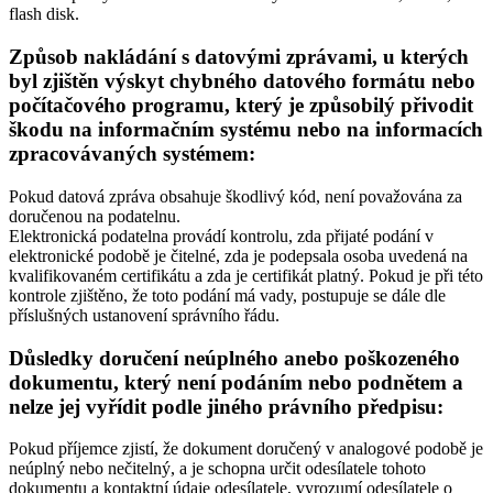
flash disk.
Způsob nakládání s datovými zprávami, u kterých
byl zjištěn výskyt chybného datového formátu nebo
počítačového programu, který je způsobilý přivodit
škodu na informačním systému nebo na informacích
zpracovávaných systémem:
Pokud datová zpráva obsahuje škodlivý kód, není považována za
doručenou na podatelnu.
Elektronická podatelna provádí kontrolu, zda přijaté podání v
elektronické podobě je čitelné, zda je podepsala osoba uvedená na
kvalifikovaném certifikátu a zda je certifikát platný. Pokud je při této
kontrole zjištěno, že toto podání má vady, postupuje se dále dle
příslušných ustanovení správního řádu.
Důsledky doručení neúplného anebo poškozeného
dokumentu, který není podáním nebo podnětem a
nelze jej vyřídit podle jiného právního předpisu:
Pokud příjemce zjistí, že dokument doručený v analogové podobě je
neúplný nebo nečitelný, a je schopna určit odesílatele tohoto
dokumentu a kontaktní údaje odesílatele, vyrozumí odesílatele o