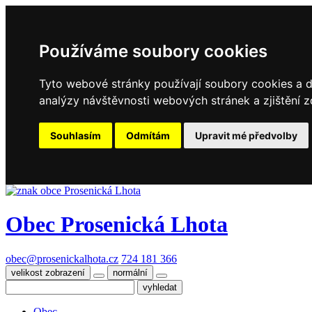
Používáme soubory cookies
Tyto webové stránky používají soubory cookies a da
analýzy návštěvnosti webových stránek a zjištění z
Souhlasím
Odmítám
Upravit mé předvolby
Obec
Prosenická Lhota
obec@prosenickalhota.cz
724 181 366
velikost zobrazení
normální
Obec