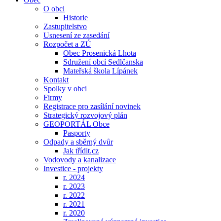
O obci
Historie
Zastupitelstvo
Usnesení ze zasedání
Rozpočet a ZÚ
Obec Prosenická Lhota
Sdružení obcí Sedlčanska
Mateřská škola Lípánek
Kontakt
Spolky v obci
Firmy
Registrace pro zasílání novinek
Strategický rozvojový plán
GEOPORTÁL Obce
Pasporty
Odpady a sběrný dvůr
Jak třídit.cz
Vodovody a kanalizace
Investice - projekty
r. 2024
r. 2023
r. 2022
r. 2021
r. 2020