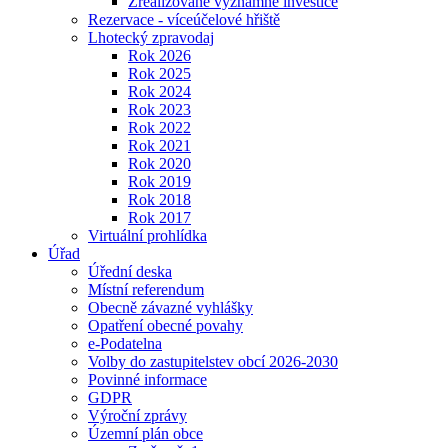
Zrealizované významné investice
Rezervace - víceúčelové hřiště
Lhotecký zpravodaj
Rok 2026
Rok 2025
Rok 2024
Rok 2023
Rok 2022
Rok 2021
Rok 2020
Rok 2019
Rok 2018
Rok 2017
Virtuální prohlídka
Úřad
Úřední deska
Místní referendum
Obecně závazné vyhlášky
Opatření obecné povahy
e-Podatelna
Volby do zastupitelstev obcí 2026-2030
Povinné informace
GDPR
Výroční zprávy
Územní plán obce