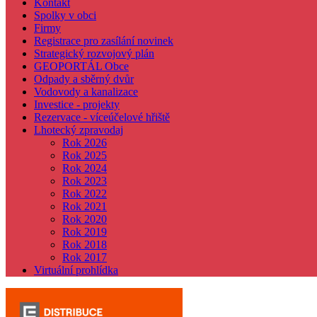
Kontakt
Spolky v obci
Firmy
Registrace pro zasílání novinek
Strategický rozvojový plán
GEOPORTÁL Obce
Odpady a sběrný dvůr
Vodovody a kanalizace
Investice - projekty
Rezervace - víceúčelové hřiště
Lhotecký zpravodaj
Rok 2026
Rok 2025
Rok 2024
Rok 2023
Rok 2022
Rok 2021
Rok 2020
Rok 2019
Rok 2018
Rok 2017
Virtuální prohlídka