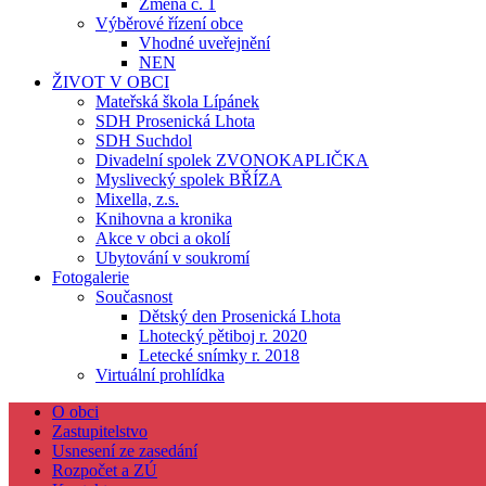
Změna č. 1
Výběrové řízení obce
Vhodné uveřejnění
NEN
ŽIVOT V OBCI
Mateřská škola Lípánek
SDH Prosenická Lhota
SDH Suchdol
Divadelní spolek ZVONOKAPLIČKA
Myslivecký spolek BŘÍZA
Mixella, z.s.
Knihovna a kronika
Akce v obci a okolí
Ubytování v soukromí
Fotogalerie
Současnost
Dětský den Prosenická Lhota
Lhotecký pětiboj r. 2020
Letecké snímky r. 2018
Virtuální prohlídka
O obci
Zastupitelstvo
Usnesení ze zasedání
Rozpočet a ZÚ