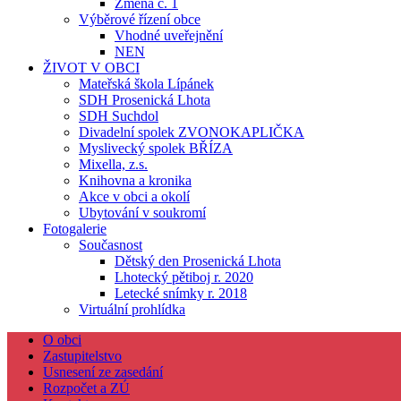
Změna č. 1
Výběrové řízení obce
Vhodné uveřejnění
NEN
ŽIVOT V OBCI
Mateřská škola Lípánek
SDH Prosenická Lhota
SDH Suchdol
Divadelní spolek ZVONOKAPLIČKA
Myslivecký spolek BŘÍZA
Mixella, z.s.
Knihovna a kronika
Akce v obci a okolí
Ubytování v soukromí
Fotogalerie
Současnost
Dětský den Prosenická Lhota
Lhotecký pětiboj r. 2020
Letecké snímky r. 2018
Virtuální prohlídka
O obci
Zastupitelstvo
Usnesení ze zasedání
Rozpočet a ZÚ