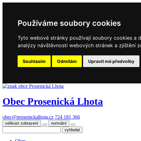
Používáme soubory cookies
Tyto webové stránky používají soubory cookies a da
analýzy návštěvnosti webových stránek a zjištění z
Souhlasím
Odmítám
Upravit mé předvolby
Obec
Prosenická Lhota
obec@prosenickalhota.cz
724 181 366
velikost zobrazení
normální
Obec