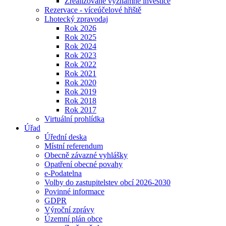
Zrealizované významné investice
Rezervace - víceúčelové hřiště
Lhotecký zpravodaj
Rok 2026
Rok 2025
Rok 2024
Rok 2023
Rok 2022
Rok 2021
Rok 2020
Rok 2019
Rok 2018
Rok 2017
Virtuální prohlídka
Úřad
Úřední deska
Místní referendum
Obecně závazné vyhlášky
Opatření obecné povahy
e-Podatelna
Volby do zastupitelstev obcí 2026-2030
Povinné informace
GDPR
Výroční zprávy
Územní plán obce