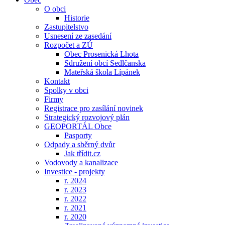
O obci
Historie
Zastupitelstvo
Usnesení ze zasedání
Rozpočet a ZÚ
Obec Prosenická Lhota
Sdružení obcí Sedlčanska
Mateřská škola Lípánek
Kontakt
Spolky v obci
Firmy
Registrace pro zasílání novinek
Strategický rozvojový plán
GEOPORTÁL Obce
Pasporty
Odpady a sběrný dvůr
Jak třídit.cz
Vodovody a kanalizace
Investice - projekty
r. 2024
r. 2023
r. 2022
r. 2021
r. 2020