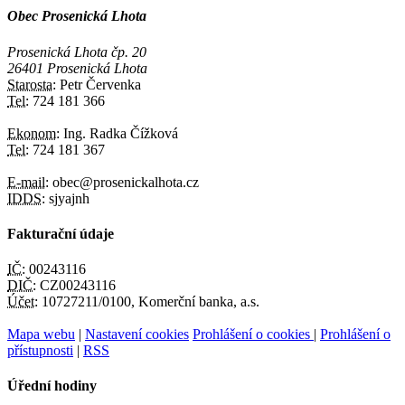
Obec Prosenická Lhota
Prosenická Lhota čp. 20
26401 Prosenická Lhota
Starosta:
Petr Červenka
Tel:
724 181 366
Ekonom:
Ing. Radka Čížková
Tel:
724 181 367
E-mail:
obec@prosenickalhota.cz
IDDS:
sjyajnh
Fakturační údaje
IČ:
00243116
DIČ:
CZ00243116
Účet:
10727211/0100, Komerční banka, a.s.
Mapa webu
|
Nastavení cookies
Prohlášení o cookies
|
Prohlášení o
přístupnosti
|
RSS
Úřední hodiny