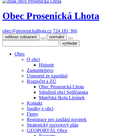
Obec
Prosenická Lhota
obec@prosenickalhota.cz
724 181 366
velikost zobrazení
normální
Obec
O obci
Historie
Zastupitelstvo
Usnesení ze zasedání
Rozpočet a ZÚ
Obec Prosenická Lhota
Sdružení obcí Sedlčanska
Mateřská škola Lípánek
Kontakt
Spolky v obci
Firmy
Registrace pro zasílání novinek
Strategický rozvojový plán
GEOPORTÁL Obce
Pasporty