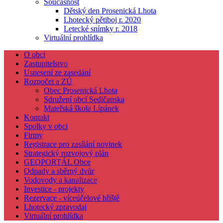
Současnost
Dětský den Prosenická Lhota
Lhotecký pětiboj r. 2020
Letecké snímky r. 2018
Virtuální prohlídka
O obci
Zastupitelstvo
Usnesení ze zasedání
Rozpočet a ZÚ
Obec Prosenická Lhota
Sdružení obcí Sedlčanska
Mateřská škola Lípánek
Kontakt
Spolky v obci
Firmy
Registrace pro zasílání novinek
Strategický rozvojový plán
GEOPORTÁL Obce
Odpady a sběrný dvůr
Vodovody a kanalizace
Investice - projekty
Rezervace - víceúčelové hřiště
Lhotecký zpravodaj
Virtuální prohlídka