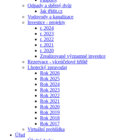
Odpady a sběrný dvůr
Jak třídit.cz
Vodovody a kanalizace
Investice - projekty
r. 2024
r. 2023
r. 2022
r. 2021
r. 2020
Zrealizované významné investice
Rezervace - víceúčelové hřiště
Lhotecký zpravodaj
Rok 2026
Rok 2025
Rok 2024
Rok 2023
Rok 2022
Rok 2021
Rok 2020
Rok 2019
Rok 2018
Rok 2017
Virtuální prohlídka
Úřad