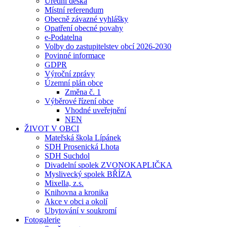
Úřední deska
Místní referendum
Obecně závazné vyhlášky
Opatření obecné povahy
e-Podatelna
Volby do zastupitelstev obcí 2026-2030
Povinné informace
GDPR
Výroční zprávy
Územní plán obce
Změna č. 1
Výběrové řízení obce
Vhodné uveřejnění
NEN
ŽIVOT V OBCI
Mateřská škola Lípánek
SDH Prosenická Lhota
SDH Suchdol
Divadelní spolek ZVONOKAPLIČKA
Myslivecký spolek BŘÍZA
Mixella, z.s.
Knihovna a kronika
Akce v obci a okolí
Ubytování v soukromí
Fotogalerie