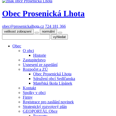
Obec
Prosenická Lhota
obec@prosenickalhota.cz
724 181 366
velikost zobrazení
normální
Obec
O obci
Historie
Zastupitelstvo
Usnesení ze zasedání
Rozpočet a ZÚ
Obec Prosenická Lhota
Sdružení obcí Sedlčanska
Mateřská škola Lípánek
Kontakt
Spolky v obci
Firmy
Registrace pro zasílání novinek
Strategický rozvojový plán
GEOPORTÁL Obce
Pasporty