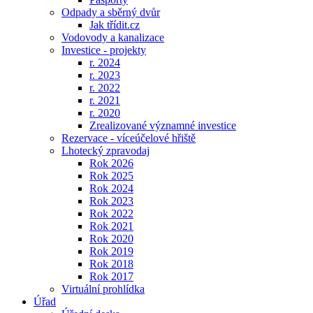
Odpady a sběrný dvůr
Jak třídit.cz
Vodovody a kanalizace
Investice - projekty
r. 2024
r. 2023
r. 2022
r. 2021
r. 2020
Zrealizované významné investice
Rezervace - víceúčelové hřiště
Lhotecký zpravodaj
Rok 2026
Rok 2025
Rok 2024
Rok 2023
Rok 2022
Rok 2021
Rok 2020
Rok 2019
Rok 2018
Rok 2017
Virtuální prohlídka
Úřad