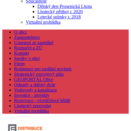
Současnost
Dětský den Prosenická Lhota
Lhotecký pětiboj r. 2020
Letecké snímky r. 2018
Virtuální prohlídka
O obci
Zastupitelstvo
Usnesení ze zasedání
Rozpočet a ZÚ
Kontakt
Spolky v obci
Firmy
Registrace pro zasílání novinek
Strategický rozvojový plán
GEOPORTÁL Obce
Odpady a sběrný dvůr
Vodovody a kanalizace
Investice - projekty
Rezervace - víceúčelové hřiště
Lhotecký zpravodaj
Virtuální prohlídka