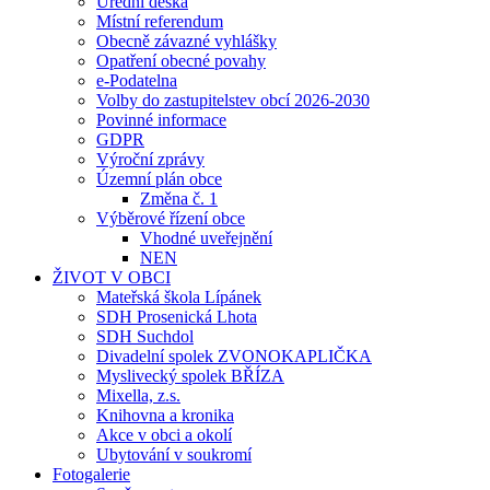
Úřední deska
Místní referendum
Obecně závazné vyhlášky
Opatření obecné povahy
e-Podatelna
Volby do zastupitelstev obcí 2026-2030
Povinné informace
GDPR
Výroční zprávy
Územní plán obce
Změna č. 1
Výběrové řízení obce
Vhodné uveřejnění
NEN
ŽIVOT V OBCI
Mateřská škola Lípánek
SDH Prosenická Lhota
SDH Suchdol
Divadelní spolek ZVONOKAPLIČKA
Myslivecký spolek BŘÍZA
Mixella, z.s.
Knihovna a kronika
Akce v obci a okolí
Ubytování v soukromí
Fotogalerie