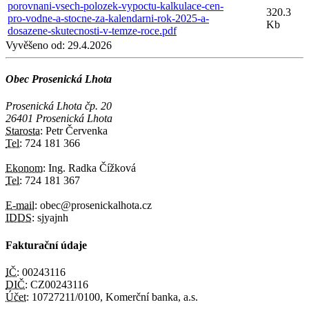
porovnani-vsech-polozek-vypoctu-kalkulace-cen-
320.3
pro-vodne-a-stocne-za-kalendarni-rok-2025-a-
Kb
dosazene-skutecnosti-v-temze-roce.pdf
Vyvěšeno od:
29.4.2026
Obec Prosenická Lhota
Prosenická Lhota čp. 20
26401 Prosenická Lhota
Starosta:
Petr Červenka
Tel:
724 181 366
Ekonom:
Ing. Radka Čížková
Tel:
724 181 367
E-mail:
obec@prosenickalhota.cz
IDDS:
sjyajnh
Fakturační údaje
IČ:
00243116
DIČ:
CZ00243116
Účet:
10727211/0100, Komerční banka, a.s.